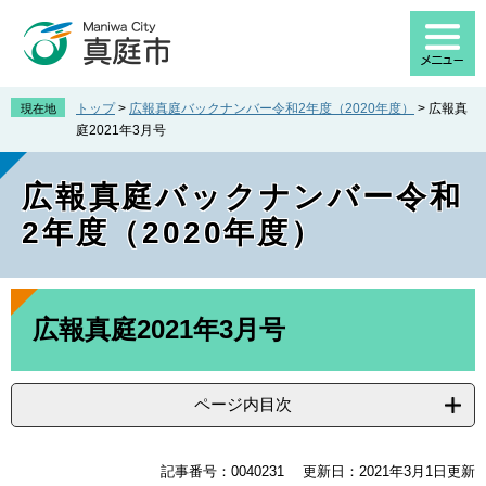
ペ
メ
ー
ニ
ジ
ュ
の
ー
先
を
トップ
>
広報真庭バックナンバー令和2年度（2020年度）
>
広報真
現在地
頭
飛
庭2021年3月号
で
ば
す
し
広報真庭バックナンバー令和
。
て
本
2年度（2020年度）
文
へ
本
文
広報真庭2021年3月号
ページ内目次
記事番号：0040231
更新日：2021年3月1日更新