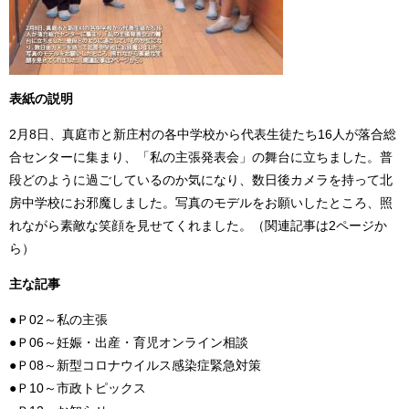
表紙の説明
2月8日、真庭市と新庄村の各中学校から代表生徒たち16人が落合総
合センターに集まり、「私の主張発表会」の舞台に立ちました。普
段どのように過ごしているのか気になり、数日後カメラを持って北
房中学校にお邪魔しました。写真のモデルをお願いしたところ、照
れながら素敵な笑顔を見せてくれました。（関連記事は2ページか
ら）
主な記事
●Ｐ02～私の主張
●Ｐ06～妊娠・出産・育児オンライン相談
●Ｐ08～新型コロナウイルス感染症緊急対策
●Ｐ10～市政トピックス