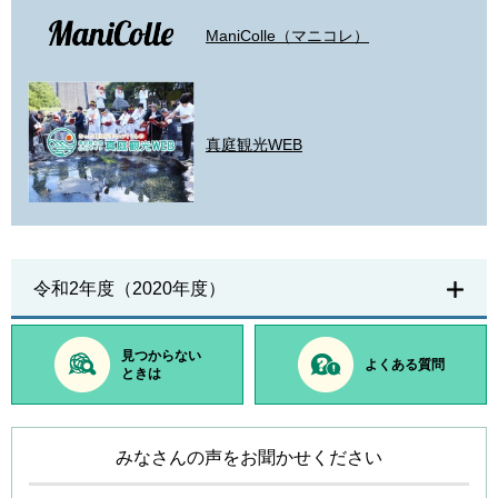
ManiColle（マニコレ）
真庭観光WEB
令和2年度（2020年度）
見つからない
よくある質問
ときは
みなさんの声をお聞かせください