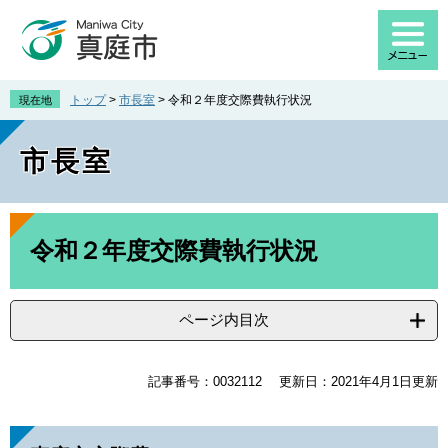
ペ
メ
ー
ニ
ジ
ュ
の
ー
先
を
トップ
>
市長室
>
令和２年度交際費執行状況
現在地
頭
飛
で
ば
市長室
す
し
。
て
本
文
本
へ
文
令和２年度交際費執行状況
ページ内目次
記事番号：0032112
更新日：2021年4月1日更新