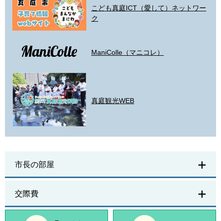
こども真庭ICT（愛して）ネットワー
ク
ManiColle（マニコレ）
真庭観光WEB
市長の部屋
交際費