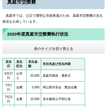
真庭市交際費
真庭市では、公正で透明な市政推進のため、真庭市交際費の支出
状況を公表しています。
2020年度真庭市交際費執行状況
表のサイズを切り替える
支出
支出
支出金
支出先及び支出内容
日
区分
額
6月27
お供
20,000
真庭市職員 通夜式
日
え
7月2
会費
5,000
岡山県市長会 懇談会費
日
7月21
会費
10,000
原水爆禁止平和行進
日