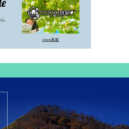
レ）
coco真庭