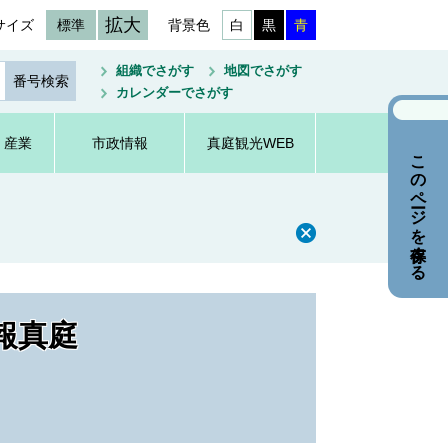
拡大
サイズ
標準
背景色
白
黒
青
組織でさがす
地図でさがす
カレンダーでさがす
・産業
市政情報
真庭観光WEB
このページを保存する
報真庭