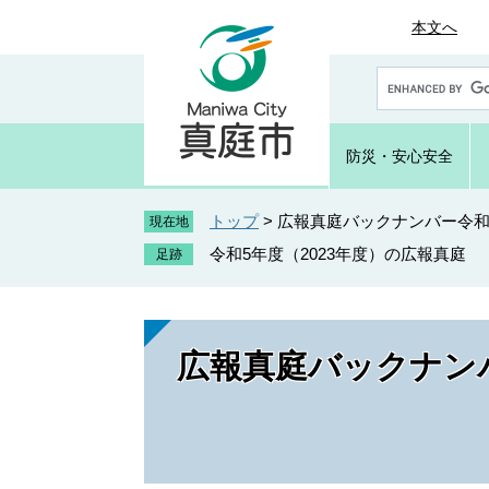
ペ
メ
本文へ
ー
ニ
ジ
ュ
G
の
ー
o
先
を
o
頭
飛
g
防災・
安心安全
で
ば
l
e
す
し
カ
トップ
>
広報真庭バックナンバー令和5
。
て
現在地
ス
本
令和5年度（2023年度）の広報真庭
タ
文
ム
へ
検
索
広報真庭バックナンバ