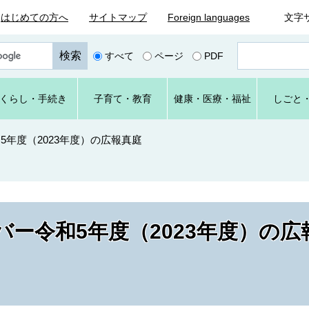
はじめての方へ
サイトマップ
Foreign languages
文字
ペ
すべて
ページ
PDF
ー
ジ
番
くらし
・手続き
子育て
・教育
健康・
医療・
福祉
しごと
号
を
入
年度（2023年度）の広報真庭
力
ー令和5年度（2023年度）の広