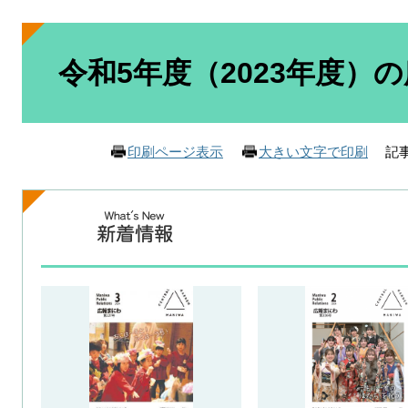
本
文
令和5年度（2023年度）
記事
印刷ページ表示
大きい文字で印刷