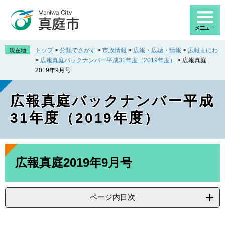
ペ
メ
ー
ニ
ジ
ュ
の
ー
先
を
トップ
>
分類でさがす
>
市政情報
>
広報・広聴・情報
>
広報まにわ
現在地
頭
飛
>
広報真庭バックナンバー平成31年度（2019年度）
>
広報真庭
で
ば
2019年9月号
す
し
。
て
広報真庭バックナンバー平成
本
文
31年度（2019年度）
へ
本
文
広報真庭2019年9月号
ページ内目次