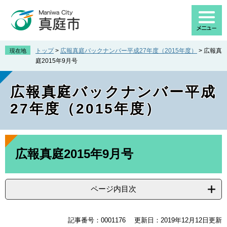
ペ
メ
ー
ニ
ジ
ュ
の
ー
先
を
トップ
>
広報真庭バックナンバー平成27年度（2015年度）
>
広報真
現在地
頭
飛
庭2015年9月号
で
ば
す
し
広報真庭バックナンバー平成
。
て
本
27年度（2015年度）
文
へ
本
文
広報真庭2015年9月号
ページ内目次
記事番号：0001176
更新日：2019年12月12日更新