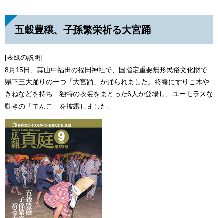
五穀豊穣、子孫繁栄祈る大宮踊
[表紙の説明]
8月15日、蒜山中福田の福田神社で、国指定重要無形民俗文化財で
県下三大踊りの一つ「大宮踊」が踊られました。終盤にすりこ木や
きねなどを持ち、独特の衣装をまとった6人が登場し、ユーモラスな
動きの「てんこ」を披露しました。