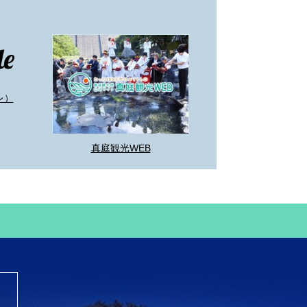
レ）
真庭観光WEB