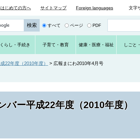
はじめての方へ
サイトマップ
Foreign languages
文字
ペ
すべて
ページ
PDF
ー
ジ
番
くらし
・手続き
子育て
・教育
健康・
医療・
福祉
しごと
号
を
入
22年度（2010年度）
>
広報まにわ2010年4月号
力
バー平成22年度（2010年度）