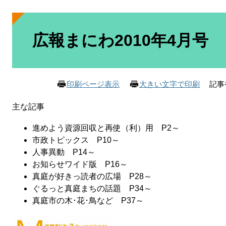
本
文
広報まにわ2010年4月号
記事番
印刷ページ表示
大きい文字で印刷
主な記事
進めよう資源回収と再使（利）用 P2～
市政トピックス P10～
人事異動 P14～
お知らせワイド版 P16～
真庭が好きっ読者の広場 P28～
ぐるっと真庭まちの話題 P34～
真庭市の木･花･鳥など P37～