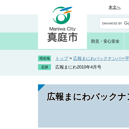
ペ
メ
本文へ
ー
ニ
ジ
ュ
G
の
ー
o
先
を
o
頭
飛
g
防災・
安心安全
で
ば
l
e
す
し
カ
トップ
>
広報まにわバックナンバー平成
。
て
現在地
ス
本
広報まにわ2010年4月号
タ
文
ム
へ
検
索
広報まにわバックナン