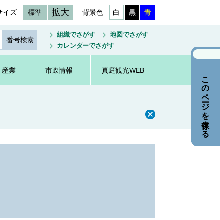
拡大
サイズ
標準
背景色
白
黒
青
組織でさがす
地図でさがす
カレンダーでさがす
・産業
市政情報
真庭観光WEB
このページを保存する