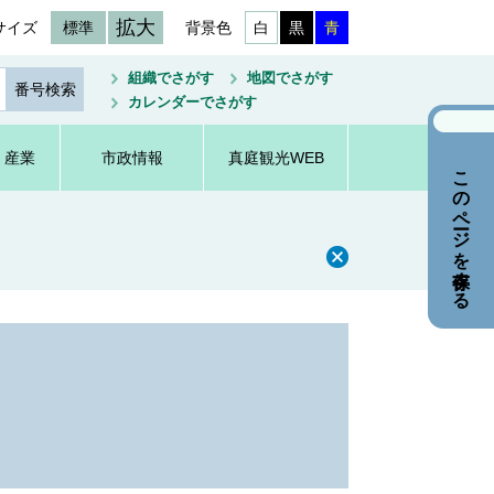
拡大
サイズ
標準
背景色
白
黒
青
組織でさがす
地図でさがす
カレンダーでさがす
・産業
市政情報
真庭観光WEB
このページを保存する