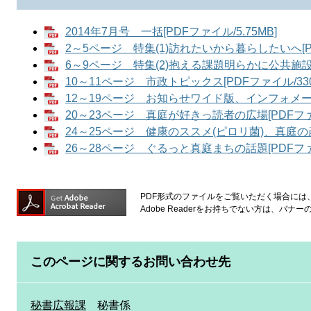
2014年7月号 一括[PDFファイル/5.75MB]
2～5ページ 特集(1)訪れたいから暮らしたいへ[PD
6～9ページ 特集(2)抱える課題明らかに公共施設白書
10～11ページ 市政トピックス[PDFファイル/330
12～19ページ お知らせワイド版、インフォメーショ
20～23ページ 真庭が好きっ読者の広場[PDFファイ
24～25ページ 健康のススメ(ピロリ菌)、真庭の産(
26～28ページ ぐるっと真庭まちの話題[PDFファイ
PDF形式のファイルをご覧いただく場合には、Ad
Adobe Readerをお持ちでない方は、バ
このページに関するお問い合わせ先
秘書広報課
秘書係