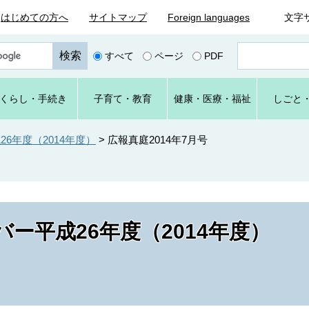
はじめての方へ
サイトマップ
Foreign languages
文字
ペ
すべて
ページ
PDF
ー
ジ
番
くらし
・手続き
子育て
・教育
健康・
医療・
福祉
しごと
号
を
入
6年度（2014年度）
>
広報真庭2014年7月号
力
ー平成26年度（2014年度）