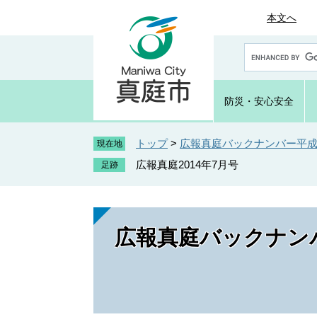
ペ
メ
本文へ
ー
ニ
ジ
ュ
G
の
ー
o
先
を
o
頭
飛
g
防災・
安心安全
で
ば
l
e
す
し
カ
トップ
>
広報真庭バックナンバー平成2
。
て
現在地
ス
本
広報真庭2014年7月号
タ
文
ム
へ
検
索
広報真庭バックナンバ