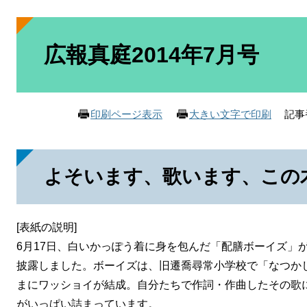
本
文
広報真庭2014年7月号
記事番
印刷ページ表示
大きい文字で印刷
よそいます、歌います、この
[表紙の説明]
6月17日、白いかっぽう着に身を包んだ「配膳ボーイズ」
披露しました。ボーイズは、旧遷喬尋常小学校で「なつか
まにワッショイが結成。自分たちで作詞・作曲したその歌
がいっぱい詰まっています。