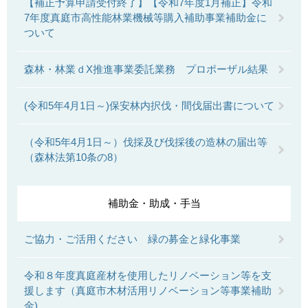
【補正予算申請受付終了】【令和7年度1月補正】令和
7年度真庭市高性能林業機械等購入補助事業補助金に
ついて
森林・林業ｄX推進事業委託業務 プロポーザル結果
(令和5年4月1日～)保安林内択伐・間伐届出書について
（令和5年4月1日～）伐採及び伐採後の造林の届出等
（森林法第10条の8）
補助金・助成・手当
ご協力・ご活用ください 緑の募金と緑化事業
令和８年度真庭産材を使用したリノベーション等を支
援します（真庭市木材活用リノベーション等事業補助
金)