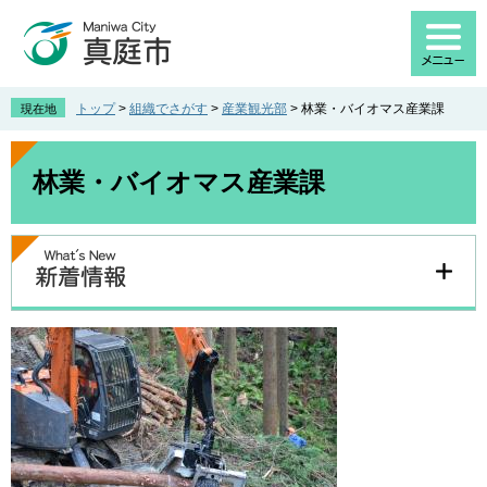
ペ
メ
ー
ニ
ジ
ュ
の
ー
先
を
トップ
>
組織でさがす
>
産業観光部
>
林業・バイオマス産業課
現在地
頭
飛
で
ば
本
す
し
文
林業・バイオマス産業課
。
て
本
文
へ