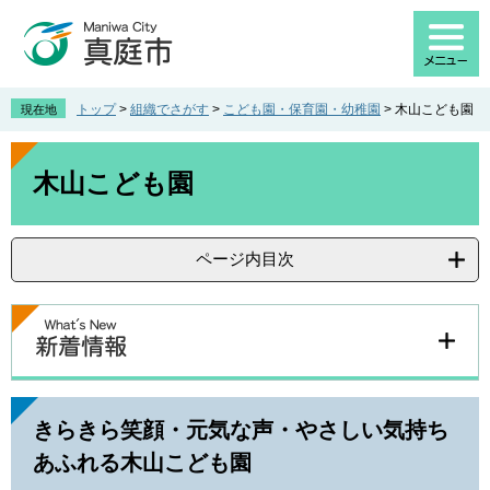
ペ
メ
ー
ニ
ジ
ュ
の
ー
先
を
トップ
>
組織でさがす
>
こども園・保育園・幼稚園
>
木山こども園
現在地
頭
飛
で
ば
本
す
し
文
木山こども園
。
て
本
文
ページ内目次
へ
きらきら笑顔・元気な声・やさしい気持ち
あふれる木山こども園