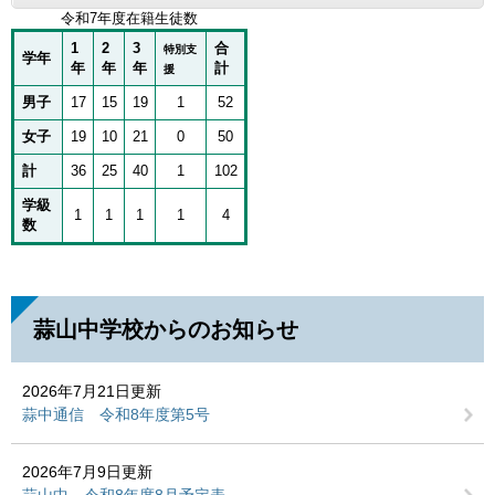
令和7年度在籍生徒数
1
2
3
合
特別支
学年
年
年
年
計
援
男子
17
15
19
1
52
女子
19
10
21
0
50
計
36
25
40
1
102
学級
1
1
1
1
4
数
蒜山中学校からのお知らせ
2026年7月21日更新
蒜中通信 令和8年度第5号
2026年7月9日更新
蒜山中 令和8年度8月予定表