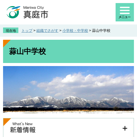
ペ
メ
ー
ニ
ジ
ュ
の
ー
先
を
トップ
>
組織でさがす
>
小学校・中学校
>
蒜山中学校
現在地
頭
飛
で
ば
本
す
し
文
蒜山中学校
。
て
本
文
へ