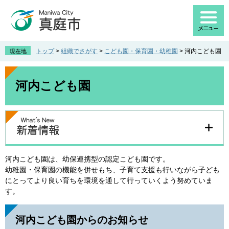
ペ
メ
ー
ニ
ジ
ュ
の
ー
先
を
トップ
>
組織でさがす
>
こども園・保育園・幼稚園
>
河内こども園
現在地
頭
飛
で
ば
本
す
し
文
河内こども園
。
て
本
文
へ
河内こども園は、幼保連携型の認定こども園です。
幼稚園・保育園の機能を併せもち、子育て支援も行いながら子ども
にとってより良い育ちを環境を通して行っていくよう努めていま
す。
河内こども園からのお知らせ