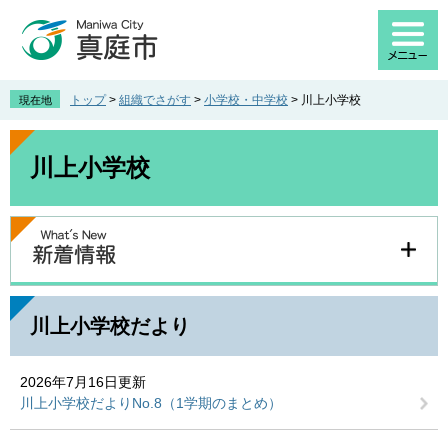
ペ
メ
ー
ニ
ジ
ュ
の
ー
先
を
トップ
>
組織でさがす
>
小学校・中学校
>
川上小学校
現在地
頭
飛
で
ば
本
す
し
文
川上小学校
。
て
本
文
へ
川上小学校だより
2026年7月16日更新
川上小学校だよりNo.8（1学期のまとめ）