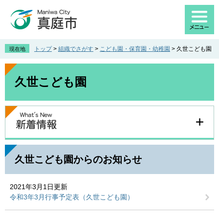
ペ
メ
ー
ニ
ジ
ュ
の
ー
先
を
トップ
>
組織でさがす
>
こども園・保育園・幼稚園
>
久世こども園
現在地
頭
飛
で
ば
本
す
し
文
久世こども園
。
て
本
文
へ
久世こども園からのお知らせ
2021年3月1日更新
令和3年3月行事予定表（久世こども園）