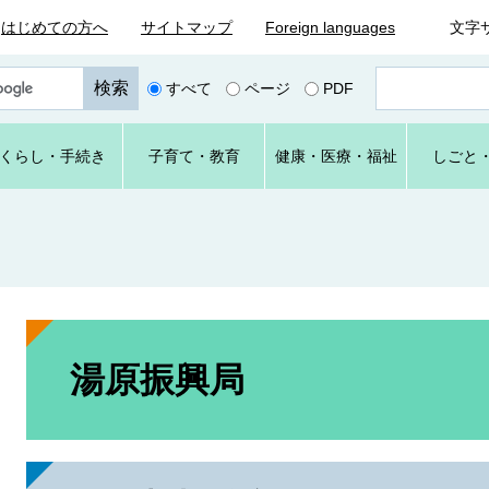
はじめての方へ
サイトマップ
Foreign languages
文字
ペ
すべて
ページ
PDF
ー
ジ
番
くらし
・手続き
子育て
・教育
健康・
医療・
福祉
しごと
号
を
入
力
本
文
湯原振興局