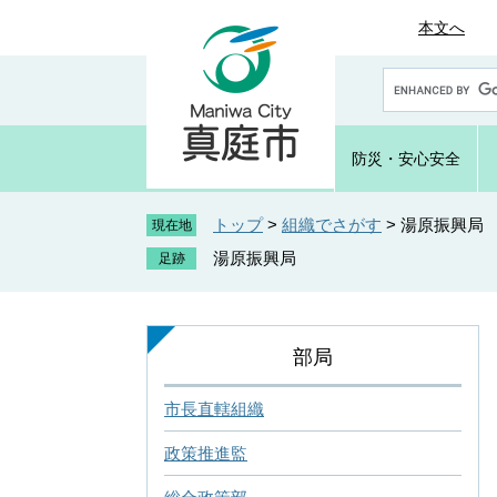
ペ
メ
本文へ
ー
ニ
ジ
ュ
G
の
ー
o
先
を
o
頭
飛
g
防災・
安心安全
で
ば
l
e
す
し
カ
トップ
>
組織でさがす
>
湯原振興局
。
て
現在地
ス
本
湯原振興局
タ
文
ム
へ
検
索
部局
市長直轄組織
政策推進監