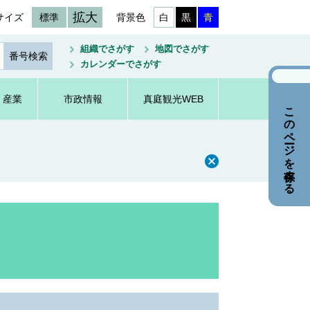
拡大
サイズ
標準
背景色
白
黒
青
組織でさがす
地図でさがす
カレンダーでさがす
・産業
市政情報
真庭観光WEB
このページを保存する