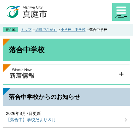
ペ
メ
ー
ニ
ジ
ュ
の
ー
先
を
トップ
>
組織でさがす
>
小学校・中学校
>
落合中学校
現在地
頭
飛
で
ば
本
す
し
文
落合中学校
。
て
本
文
へ
落合中学校からのお知らせ
2026年8月7日更新
【落合中】学校だより８月