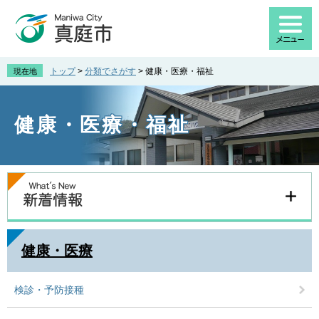
ペ
メ
ー
ニ
ジ
ュ
の
ー
先
を
トップ
>
分類でさがす
>
健康・医療・福祉
現在地
頭
飛
で
ば
す
し
健康・医療・福祉
。
て
本
文
へ
本
文
健康・医療
検診・予防接種