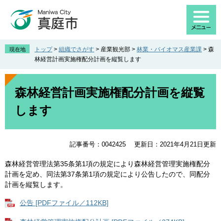
ペ
メ
ー
ニ
ジ
ュ
の
ー
先
を
トップ
>
組織でさがす
>
産業観光部
>
林業・バイオマス産業課
>
森
現在地
頭
飛
林経営計画実施権配分計画を縦覧します
で
ば
す
し
本
。
て
文
森林経営計画実施権配分計画を縦覧
本
します
文
へ
記事番号：0042425
更新日：2021年4月21日更新
森林経営管理法第35条第1項の規定により森林経営管理実施権配分
計画を定め、同法第37条第1項の規定により公告したので、同配分
計画を縦覧します。
公告 [PDFファイル／112KB]