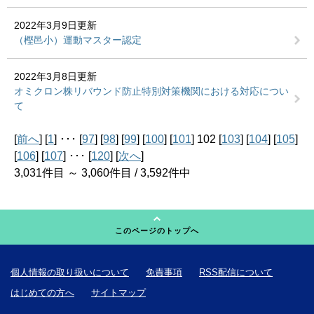
2022年3月9日更新
（樫邑小）運動マスター認定
2022年3月8日更新
オミクロン株リバウンド防止特別対策機関における対応につい
て
[
前へ
] [
1
] ･･･ [
97
] [
98
] [
99
] [
100
] [
101
] 102 [
103
] [
104
] [
105
]
[
106
] [
107
] ･･･ [
120
] [
次へ
]
3,031件目 ～ 3,060件目 / 3,592件中
このページのトップへ
個人情報の取り扱いについて
免責事項
RSS配信について
はじめての方へ
サイトマップ