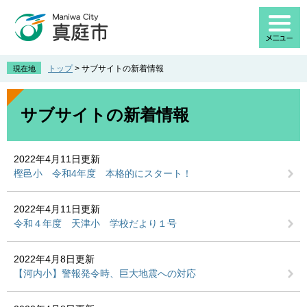
ペ
メ
ー
ニ
ジ
ュ
の
ー
先
を
トップ
>
サブサイトの新着情報
現在地
頭
飛
で
ば
本
す
し
文
サブサイトの新着情報
。
て
本
文
2022年4月11日更新
へ
樫邑小 令和4年度 本格的にスタート！
2022年4月11日更新
令和４年度 天津小 学校だより１号
2022年4月8日更新
【河内小】警報発令時、巨大地震への対応