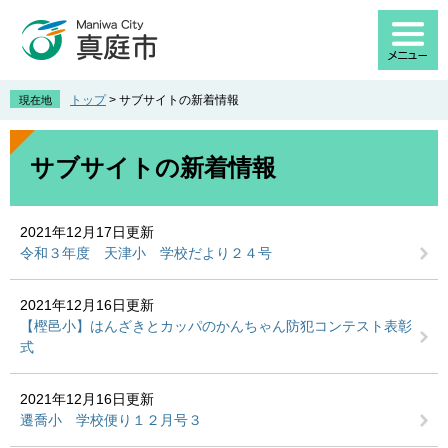
ペ
メ
ー
ニ
ジ
ュ
の
ー
先
を
トップ
>
サブサイトの新着情報
現在地
頭
飛
で
ば
本
す
し
文
サブサイトの新着情報
。
て
本
文
2021年12月17日更新
へ
令和３年度 天津小 学校だより２４号
2021年12月16日更新
【樫邑小】はんざきとカッパのかんちゃん防犯コンテスト表彰
式
2021年12月16日更新
遷喬小 学校便り１２月号３