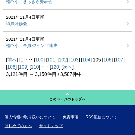
樫邑小 きらきら発表会
2021年11月4日更新
議員研修会
2021年11月4日更新
樫邑小 全員32ビンゴ達成
[
前へ
] [
1
] ･･･ [
100
] [
101
] [
102
] [
103
] [
104
] 105 [
106
] [
107
]
[
108
] [
109
] [
110
] ･･･ [
120
] [
次へ
]
3,121件目 ～ 3,150件目 / 3,587件中
このページのトップへ
個人情報の取り扱いについて
免責事項
RSS配信について
はじめての方へ
サイトマップ