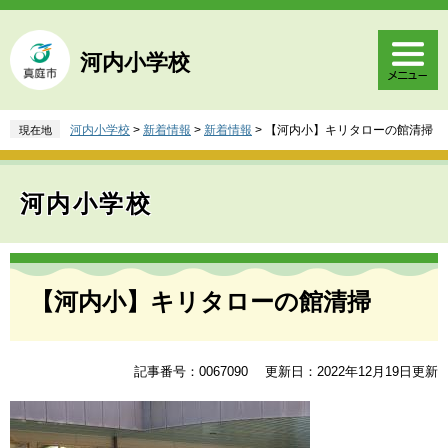
ペ
メ
ー
ニ
ジ
ュ
河内小学校
の
ー
先
を
頭
飛
河内小学校
>
新着情報
>
新着情報
>
【河内小】キリタローの館清掃
現在地
で
ば
す
し
。
て
河内小学校
本
文
へ
本
文
【河内小】キリタローの館清掃
記事番号：0067090
更新日：2022年12月19日更新