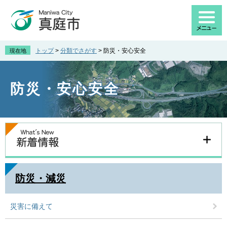
ペ
メ
ー
ニ
ジ
ュ
の
ー
先
を
トップ
>
分類でさがす
>
防災・安心安全
現在地
頭
飛
で
ば
す
し
防災・安心安全
。
て
本
文
へ
本
文
防災・減災
災害に備えて