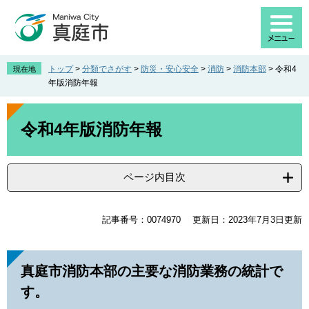
ペ
メ
ー
ニ
ジ
ュ
の
ー
先
を
トップ
>
分類でさがす
>
防災・安心安全
>
消防
>
消防本部
>
令和4
現在地
頭
飛
年版消防年報
で
ば
す
し
本
。
て
文
令和4年版消防年報
本
文
へ
ページ内目次
記事番号：0074970
更新日：2023年7月3日更新
真庭市消防本部の主要な消防業務の統計で
す。