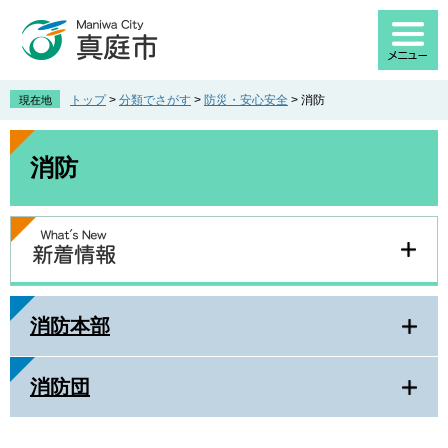
ペ
メ
ー
ニ
ジ
ュ
の
ー
先
を
トップ
>
分類でさがす
>
防災・安心安全
>
消防
現在地
頭
飛
で
ば
本
す
し
文
消防
。
て
本
文
へ
消防本部
消防団