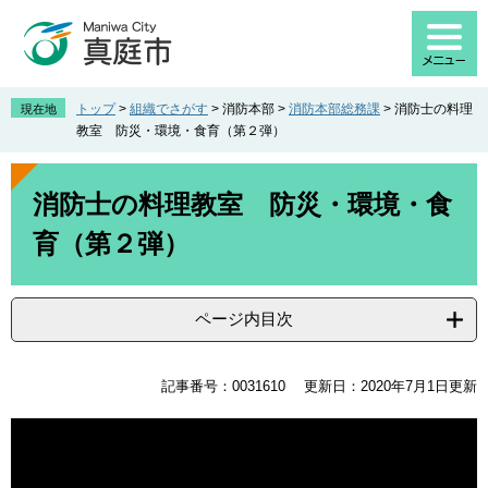
ペ
メ
ー
ニ
ジ
ュ
の
ー
先
を
トップ
>
組織でさがす
>
消防本部
>
消防本部総務課
>
消防士の料理
現在地
頭
飛
教室 防災・環境・食育（第２弾）
で
ば
す
し
本
。
て
文
消防士の料理教室 防災・環境・食
本
育（第２弾）
文
へ
ページ内目次
記事番号：0031610
更新日：2020年7月1日更新