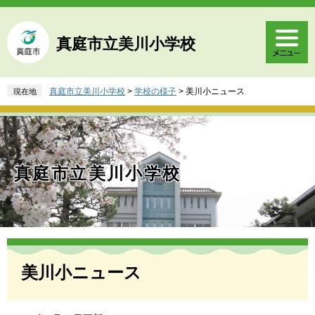
ペ
メ
ー
ニ
ジ
ュ
真庭市立美川小学校
の
ー
先
を
頭
飛
真庭市立美川小学校
>
学校の様子
>
美川小ニュース
現在地
で
ば
す
し
。
て
本
文
真庭市立美川小学校
へ
本
文
美川小ニュース