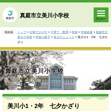
ペ
メ
ー
ニ
ジ
ュ
真庭市立美川小学校
の
ー
先
を
頭
飛
トップ
>
分類でさがす
>
子育て・教育
>
学校
>
学校給食
>
真庭市立
現在地
で
ば
美川小学校
>
学校の様子
>
美川小ニュース
>
美川小1・2年 七夕か
す
し
ざり
。
て
本
文
へ
真庭市立美川小学校
本
文
美川小1・2年 七夕かざり