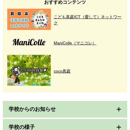
おすすめコンテンツ
こども真庭ICT（愛して）ネットワー
ク
ManiColle（マニコレ）
coco真庭
学校からのお知らせ
学校の様子