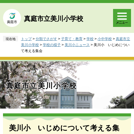
ペ
メ
ー
ニ
ジ
ュ
真庭市立美川小学校
の
ー
先
を
頭
飛
トップ
>
分類でさがす
>
子育て・教育
>
学校
>
小中学校
>
真庭市立
現在地
で
ば
美川小学校
>
学校の様子
>
美川小ニュース
>
美川小 いじめについ
す
し
て考える集会
。
て
本
文
へ
真庭市立美川小学校
本
文
美川小 いじめについて考える集