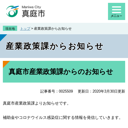
ペ
メ
ー
ニ
ジ
ュ
の
ー
先
を
トップ
>
産業政策課からお知らせ
現在地
頭
飛
で
ば
産業政策課からお知らせ
す
し
。
て
本
文
本
へ
文
真庭市産業政策課からのお知らせ
記事番号：0025509
更新日：2020年3月30日更新
真庭市産業政策課よりお知らせです。
補助金やコロナウイルス感染症に関する情報を発信していきます。