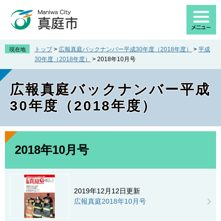
ペ
メ
ー
ニ
ジ
ュ
の
ー
先
を
トップ
>
広報真庭バックナンバー平成30年度（2018年度）
>
平成
現在地
頭
飛
30年度（2018年度）
>
2018年10月号
で
ば
す
し
広報真庭バックナンバー平成
。
て
本
30年度（2018年度）
文
へ
本
文
2018年10月号
2019年12月12日更新
広報真庭2018年10月号