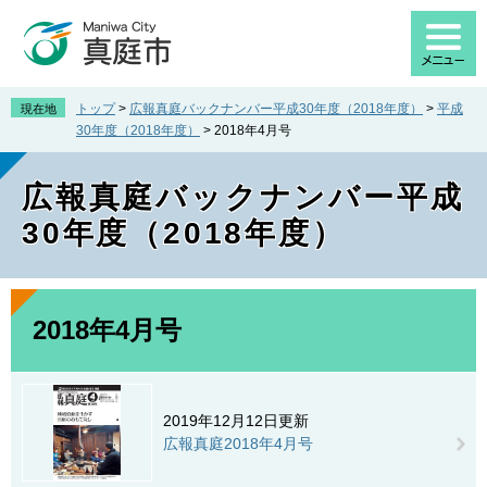
ペ
メ
ー
ニ
ジ
ュ
の
ー
先
を
トップ
>
広報真庭バックナンバー平成30年度（2018年度）
>
平成
現在地
頭
飛
30年度（2018年度）
>
2018年4月号
で
ば
す
し
広報真庭バックナンバー平成
。
て
本
30年度（2018年度）
文
へ
本
文
2018年4月号
2019年12月12日更新
広報真庭2018年4月号