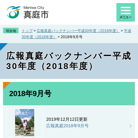
ペ
メ
ー
ニ
ジ
ュ
の
ー
先
を
トップ
>
広報真庭バックナンバー平成30年度（2018年度）
>
平成
現在地
頭
飛
30年度（2018年度）
>
2018年9月号
で
ば
す
し
広報真庭バックナンバー平成
。
て
本
30年度（2018年度）
文
へ
本
文
2018年9月号
2019年12月12日更新
広報真庭2018年9月号