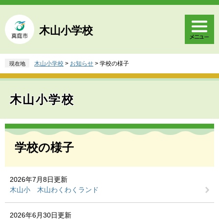
ペ
メ
ー
ニ
ジ
ュ
木山小学校
の
ー
先
を
頭
飛
木山小学校
>
お知らせ
>
学校の様子
現在地
で
ば
す
し
。
て
木山小学校
本
文
へ
本
文
学校の様子
2026年7月8日更新
木山小 木山わくわくランド
2026年6月30日更新