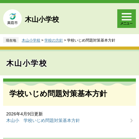
ペ
メ
ー
ニ
ジ
ュ
木山小学校
の
ー
先
を
頭
飛
木山小学校
>
学校の方針
>
学校いじめ問題対策基本方針
現在地
で
ば
す
し
。
て
木山小学校
本
文
へ
本
文
学校いじめ問題対策基本方針
2026年4月9日更新
木山小 学校いじめ問題対策基本方針