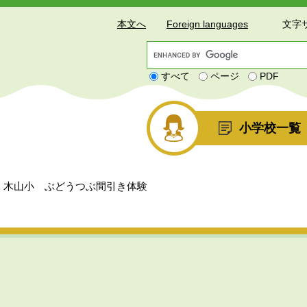
本文へ
Foreign languages
文字
G
o
すべて
ページ
PDF
o
g
l
e
小学校一覧
カ
ス
タ
ム
>
木山小 ぶどうつぶ間引き体験
検
索