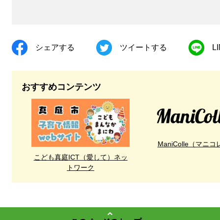
シェアする
ツイートする
L
おすすめコンテンツ
ManiColle（マニコ
こども真庭ICT（愛して）ネッ
トワーク