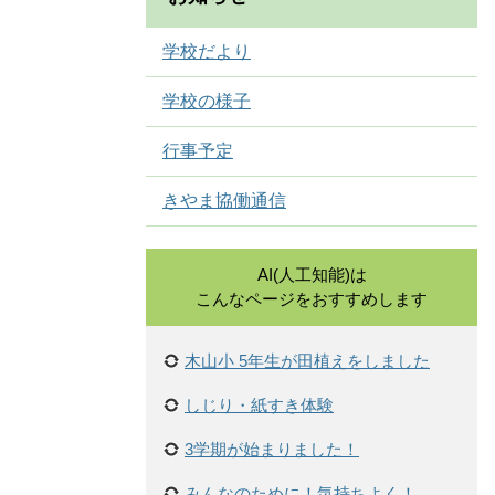
学校だより
学校の様子
行事予定
きやま協働通信
AI(人工知能)は
こんなページをおすすめします
木山小 5年生が田植えをしました
しじり・紙すき体験
3学期が始まりました！
みんなのために！気持ちよく！