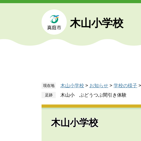
ペ
メ
ー
ニ
ジ
ュ
木山小学校
の
ー
先
を
頭
飛
で
ば
す
し
。
て
本
文
木山小学校
>
お知らせ
>
学校の様子
現在地
へ
木山小 ぶどうつぶ間引き体験
木山小学校