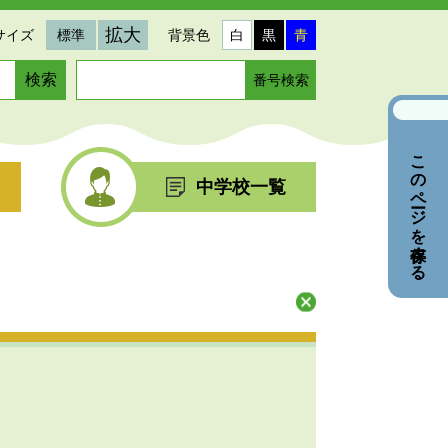
拡大
サイズ
標準
背景色
白
黒
青
ペ
ー
ジ
番
このページを保存する
号
を
中学校一覧
入
力