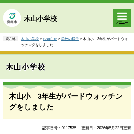
ペ
メ
ー
ニ
ジ
ュ
木山小学校
の
ー
先
を
頭
飛
木山小学校
>
お知らせ
>
学校の様子
>
木山小 3年生がバードウォ
現在地
で
ば
ッチングをしました
す
し
。
て
本
木山小学校
文
へ
本
文
木山小 3年生がバードウォッチン
グをしました
記事番号：0117535
更新日：2026年5月22日更新