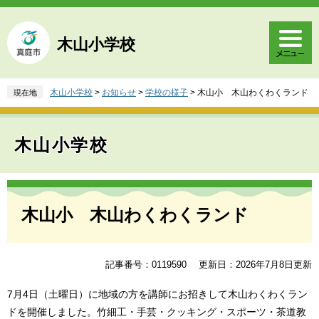
ペ
メ
ー
ニ
ジ
ュ
木山小学校
の
ー
先
を
頭
飛
木山小学校
>
お知らせ
>
学校の様子
>
木山小 木山わくわくランド
現在地
で
ば
す
し
。
て
木山小学校
本
文
へ
本
文
木山小 木山わくわくランド
記事番号：0119590
更新日：2026年7月8日更新
7月4日（土曜日）に地域の方を講師にお招きして木山わくわくラン
ドを開催しました。竹細工・手芸・クッキング・スポーツ・茶道教