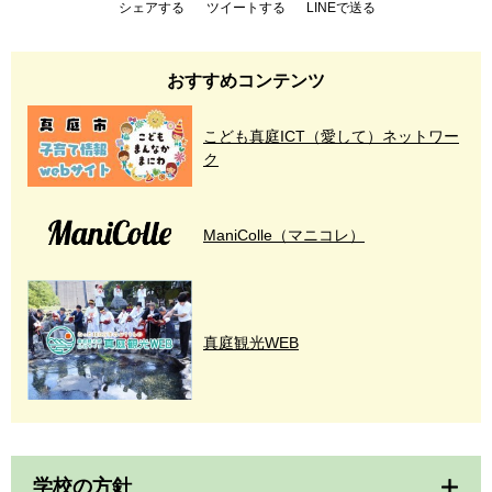
シェアする
ツイートする
LINEで送る
おすすめコンテンツ
こども真庭ICT（愛して）ネットワー
ク
ManiColle（マニコレ）
真庭観光WEB
学校の方針