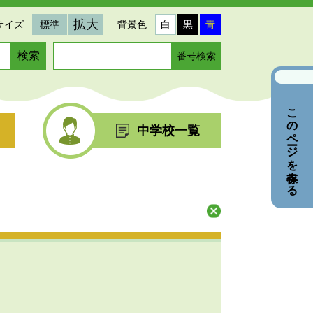
拡大
サイズ
標準
背景色
白
黒
青
ペ
ー
ジ
番
このページを保存する
号
を
中学校一覧
入
力