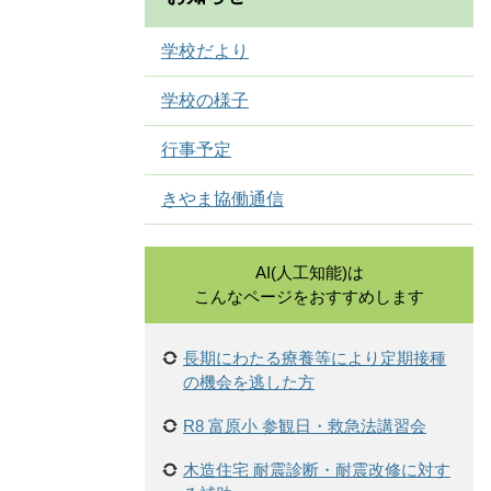
学校だより
学校の様子
行事予定
きやま協働通信
AI(人工知能)は
こんなページをおすすめします
長期にわたる療養等により定期接種
の機会を逃した方
R8 富原小 参観日・救急法講習会
木造住宅 耐震診断・耐震改修に対す