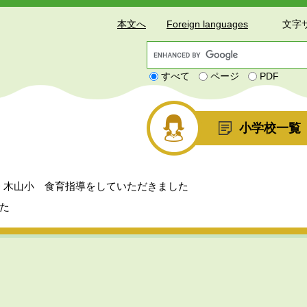
本文へ
Foreign languages
文字
G
o
すべて
ページ
PDF
o
g
l
e
小学校一覧
カ
ス
タ
ム
>
木山小 食育指導をしていただきました
検
索
た