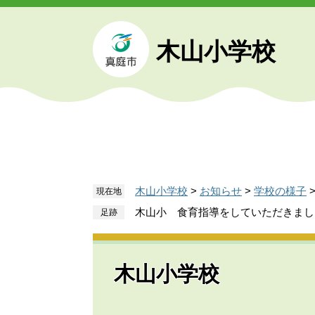
ペ
メ
ー
ニ
ジ
ュ
木山小学校
の
ー
先
を
頭
飛
で
ば
す
し
。
て
本
文
木山小学校
>
お知らせ
>
学校の様子
現在地
へ
木山小 食育指導をしていただきまし
木山小学校