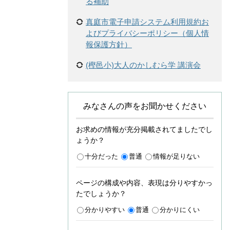
る補助
真庭市電子申請システム利用規約お
よびプライバシーポリシー（個人情
報保護方針）
(樫邑小)大人のかしむら学 講演会
みなさんの声をお聞かせください
お求めの情報が充分掲載されてましたでし
ょうか？
十分だった
普通
情報が足りない
ページの構成や内容、表現は分りやすかっ
たでしょうか？
分かりやすい
普通
分かりにくい