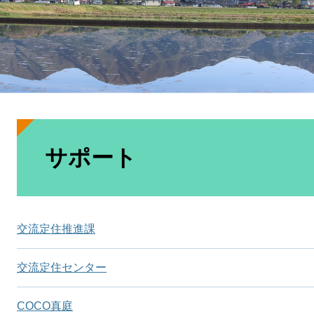
本
文
サポート
交流定住推進課
交流定住センター
COCO真庭