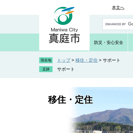
ペ
メ
本文へ
ー
ニ
ジ
ュ
G
の
ー
o
先
を
o
頭
飛
g
防災・
安心安全
で
ば
l
e
す
し
カ
トップ
>
移住・定住
>
サポート
。
て
現在地
ス
本
サポート
タ
文
ム
へ
検
索
移住・定住