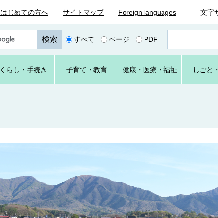
はじめての方へ
サイトマップ
Foreign languages
文字
ペ
すべて
ページ
PDF
ー
ジ
番
くらし
・手続き
子育て
・教育
健康・
医療・
福祉
しごと
号
を
入
力