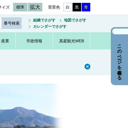
拡大
サイズ
標準
背景色
白
黒
青
組織でさがす
地図でさがす
カレンダーでさがす
・産業
市政情報
真庭観光WEB
このページを保存する