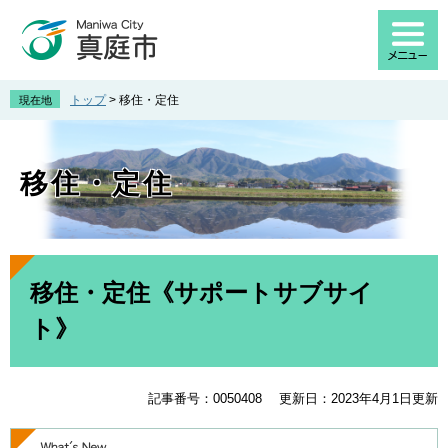
ペ
メ
ー
ニ
ジ
ュ
の
ー
先
を
トップ
>
移住・定住
現在地
頭
飛
で
ば
す
し
移住・定住
。
て
本
文
へ
本
文
移住・定住《サポートサブサイ
ト》
記事番号：0050408
更新日：2023年4月1日更新