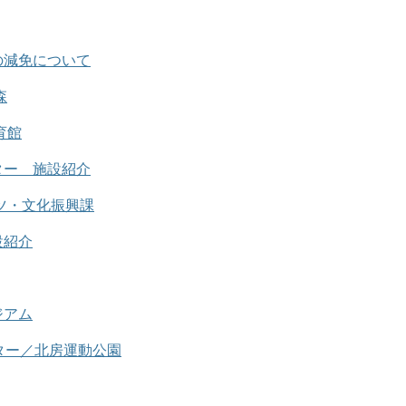
の減免について
森
育館
ター 施設紹介
ツ・文化振興課
設紹介
ジアム
ター／北房運動公園