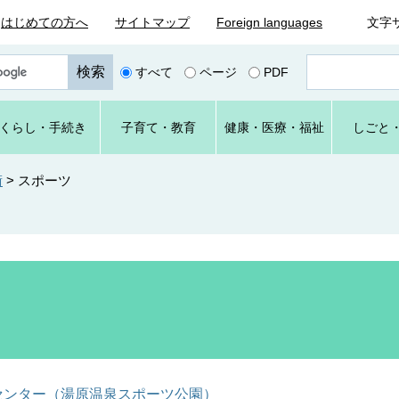
はじめての方へ
サイトマップ
Foreign languages
文字
ペ
すべて
ページ
PDF
ー
ジ
番
くらし
・手続き
子育て
・教育
健康・
医療・
福祉
しごと
号
を
入
術
>
スポーツ
力
センター（湯原温泉スポーツ公園）