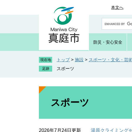
ペ
メ
本文へ
ー
ニ
ジ
ュ
G
の
ー
o
先
を
o
頭
飛
g
防災・
安心安全
で
ば
l
e
す
し
カ
トップ
>
施設
>
スポーツ・文化・芸
。
て
現在地
ス
本
スポーツ
タ
文
ム
へ
検
索
本
文
スポーツ
2026年7月24日更新
湯原クライミング