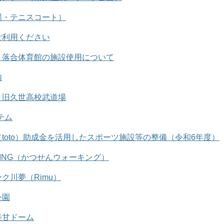
場・テニスコート）
ご利用ください
・落合体育館の施設使用について
内
・旧久世高校武道場
テム
toto）助成金を活用したスポーツ施設等の整備（令和6年度）
ALKING（かつせんウォーキング）
ク川夢（Rimu）
公園
美甘ドーム