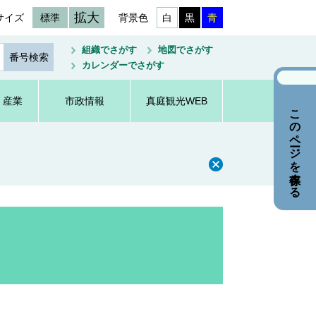
拡大
サイズ
標準
背景色
白
黒
青
組織でさがす
地図でさがす
カレンダーでさがす
・産業
市政情報
真庭観光WEB
このページを保存する