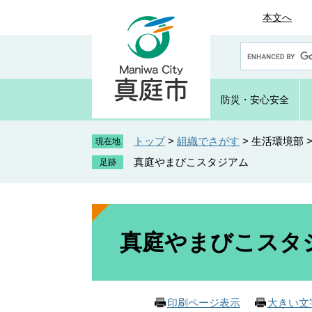
ペ
メ
本文へ
ー
ニ
ジ
ュ
G
の
ー
o
先
を
o
頭
飛
g
防災・
安心安全
で
ば
l
e
す
し
カ
トップ
>
組織でさがす
>
生活環境部
。
て
現在地
ス
本
真庭やまびこスタジアム
タ
文
ム
へ
検
索
本
文
真庭やまびこスタ
印刷ページ表示
大きい文