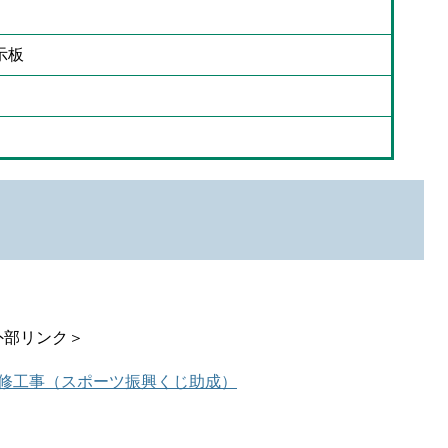
示板
外部リンク＞
修工事（スポーツ振興くじ助成）