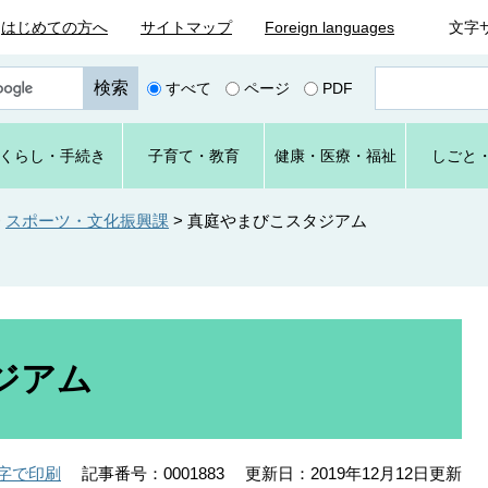
はじめての方へ
サイトマップ
Foreign languages
文字
ペ
すべて
ページ
PDF
ー
ジ
番
くらし
・手続き
子育て
・教育
健康・
医療・
福祉
しごと
号
を
入
>
スポーツ・文化振興課
>
真庭やまびこスタジアム
力
ジアム
記事番号：0001883
更新日：2019年12月12日更新
字で印刷