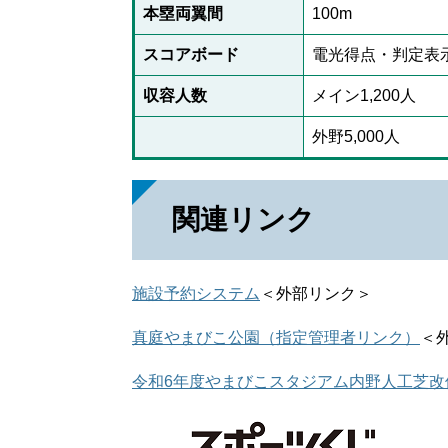
本塁両翼間
100m
スコアボード
電光得点・判定表
収容人数
メイン1,200人
外野5,000人
関連リンク
施設予約システム
＜外部リンク＞
真庭やまびこ公園（指定管理者リンク）
＜
令和6年度やまびこスタジアム内野人工芝改