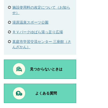
施設使用料の改定について（お知ら
せ）
湯原温泉スポーツ公園
ＲＶパークゆばら湯っ足り広場
真庭市学習交流センター 三座館（さ
んざかん）
見つからないときは
よくある質問