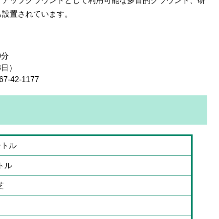
、アップグラウンドとして利用可能な多目的グラウンド、研
も設置されています。
0分
3日）
42-1177
ートル
ートル
芝