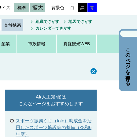
拡大
サイズ
標準
背景色
白
黒
青
組織でさがす
地図でさがす
カレンダーでさがす
・産業
市政情報
真庭観光WEB
このページを保存する
AI(人工知能)は
こんなページをおすすめします
スポーツ振興くじ（toto）助成金を活
用したスポーツ施設等の整備（令和6
年度）