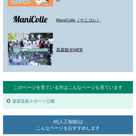
ManiColle（マニコレ）
真庭観光WEB
このページを見ている方は
こんなページも見ています
湯原温泉スポーツ公園
AI(人工知能)は
こんなページをおすすめします