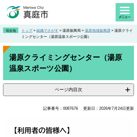
ペ
メ
ー
ニ
ジ
ュ
の
ー
先
を
トップ
>
組織でさがす
>
湯原振興局
>
湯原地域振興課
>
湯原クライ
現在地
頭
飛
ミングセンター（湯原温泉スポーツ公園）
で
ば
す
し
本
。
て
文
湯原クライミングセンター（湯原
本
温泉スポーツ公園）
文
へ
ページ内目次
記事番号：0087676
更新日：2026年7月24日更新