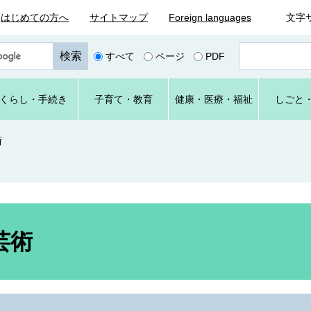
はじめての方へ
サイトマップ
Foreign languages
文字
ペ
すべて
ページ
PDF
ー
ジ
番
くらし
・手続き
子育て
・教育
健康・
医療・
福祉
しごと
号
を
入
術
力
芸術