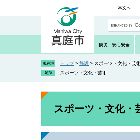
ペ
メ
本文へ
ー
ニ
ジ
ュ
G
の
ー
o
先
を
o
頭
飛
g
防災・
安心安全
で
ば
l
e
す
し
カ
トップ
>
施設
>
スポーツ・文化・芸
。
て
現在地
ス
本
スポーツ・文化・芸術
タ
文
ム
へ
検
索
本
文
スポーツ・文化・