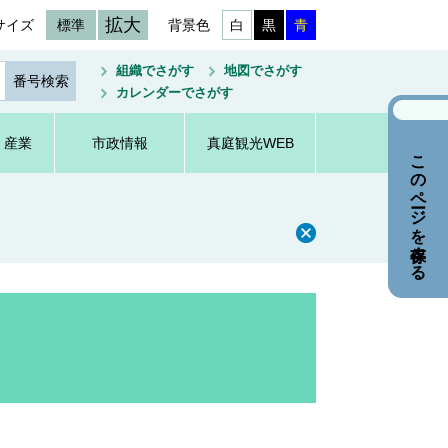
拡大
サイズ
標準
背景色
白
黒
青
組織でさがす
地図でさがす
カレンダーでさがす
・産業
市政情報
真庭観光WEB
このページを保存する