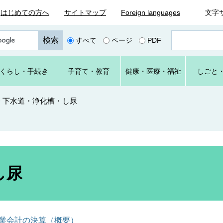
はじめての方へ
サイトマップ
Foreign languages
文字
ペ
すべて
ページ
PDF
ー
ジ
番
くらし
・手続き
子育て
・教育
健康・
医療・
福祉
しごと
号
を
入
>
下水道・浄化槽・し尿
力
し尿
事業会計の決算（概要）