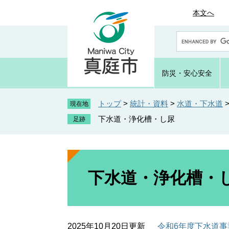
ペ
メ
本文へ
ー
ニ
ジ
ュ
G
の
ー
o
先
を
o
頭
飛
g
防災・
安心安全
で
ば
l
e
す
し
カ
トップ
>
統計・資料
>
水道・下水道
。
て
現在地
ス
本
下水道・浄化槽・し尿
タ
文
ム
へ
検
索
本
文
下水道・浄化槽・
2025年10月20日更新
令和6年度下水道