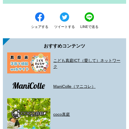
シェアする
ツイートする
LINEで送る
おすすめコンテンツ
こども真庭ICT（愛して）ネットワー
ク
ManiColle（マニコレ）
coco真庭