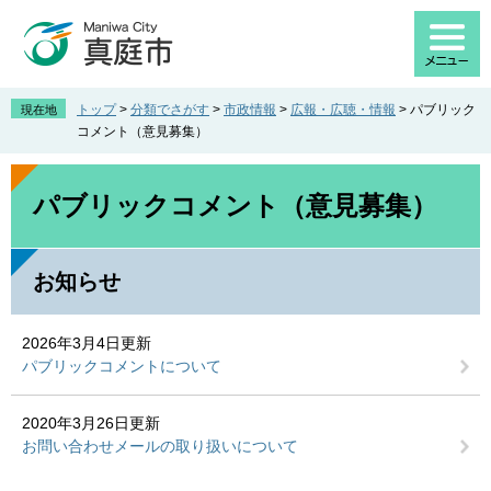
ペ
メ
ー
ニ
ジ
ュ
の
ー
先
を
トップ
>
分類でさがす
>
市政情報
>
広報・広聴・情報
>
パブリック
現在地
頭
飛
コメント（意見募集）
で
ば
す
し
本
。
て
文
パブリックコメント（意見募集）
本
文
へ
お知らせ
2026年3月4日更新
パブリックコメントについて
2020年3月26日更新
お問い合わせメールの取り扱いについて