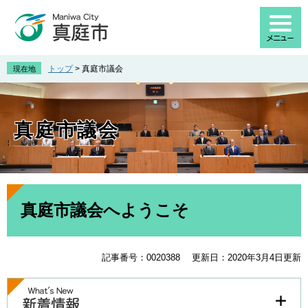
ペ
メ
ー
ニ
ジ
ュ
の
ー
先
を
トップ
>
真庭市議会
現在地
頭
飛
で
ば
す
し
。
て
真庭市議会
本
文
へ
本
文
真庭市議会へようこそ
記事番号：0020388
更新日：2020年3月4日更新