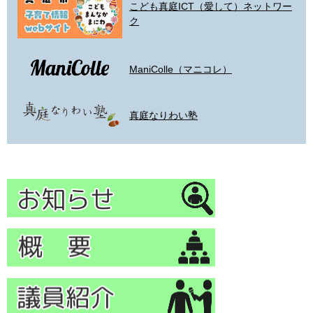
こども真庭ICT（愛して）ネットワー
ク
ManiColle（マニコレ）
真庭なりわい塾