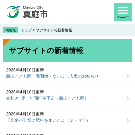
ペ
メ
ー
ニ
ジ
ュ
の
ー
先
を
トップ
>
サブサイトの新着情報
現在地
頭
飛
で
ば
本
す
し
文
サブサイトの新着情報
。
て
本
文
2026年4月16日更新
へ
勝山こども園 園開放・なかよし広場のお知らせ
2026年4月16日更新
令和8年度 年間行事予定（勝山こども園）
2026年4月16日更新
【米来小】畑に肥料をまいたよ（３・４年）