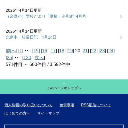
2026年4月14日更新
（余野小）学校だより「夏椿」令和8年4月号
2026年4月14日更新
北房中 校長日記 4月14日
[
前へ
] [
1
] ･･･ [
15
] [
16
] [
17
] [
18
] [
19
] 20 [
21
] [
22
] [
23
] [
24
]
[
25
] ･･･ [
120
] [
次へ
]
571件目 ～ 600件目 / 3,592件中
このページのトップへ
個人情報の取り扱いについて
免責事項
RSS配信について
はじめての方へ
サイトマップ