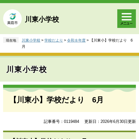
ペ
メ
ー
ニ
ジ
ュ
川東小学校
の
ー
先
を
頭
飛
川東小学校
>
学校だより
>
令和８年度
>
【川東小】学校だより 6
現在地
で
ば
月
す
し
。
て
本
川東小学校
文
へ
本
文
【川東小】学校だより 6月
記事番号：0119484
更新日：2026年6月30日更新