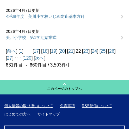
2026年4月7日更新
令和8年度 美川小学校いじめ防止基本方針
2026年4月7日更新
美川小学校 第1学期始業式
[
前へ
] [
1
] ･･･ [
17
] [
18
] [
19
] [
20
] [
21
] 22 [
23
] [
24
] [
25
] [
26
]
[
27
] ･･･ [
120
] [
次へ
]
631件目 ～ 660件目 / 3,593件中
このページのトップへ
個人情報の取り扱いについて
免責事項
RSS配信について
はじめての方へ
サイトマップ