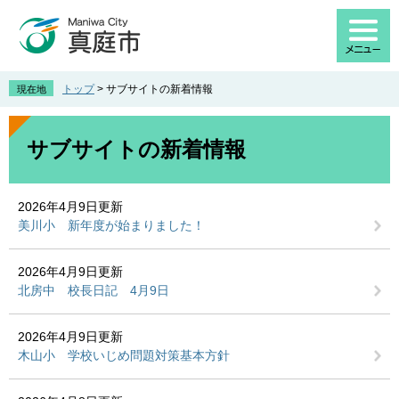
ペ
メ
ー
ニ
ジ
ュ
の
ー
先
を
トップ
>
サブサイトの新着情報
現在地
頭
飛
で
ば
本
す
し
文
サブサイトの新着情報
。
て
本
文
2026年4月9日更新
へ
美川小 新年度が始まりました！
2026年4月9日更新
北房中 校長日記 4月9日
2026年4月9日更新
木山小 学校いじめ問題対策基本方針